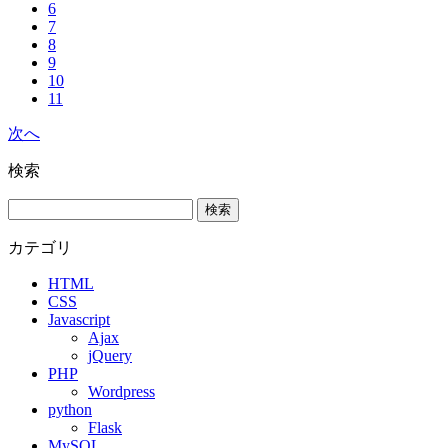
6
7
8
9
10
11
次へ
検索
カテゴリ
HTML
CSS
Javascript
Ajax
jQuery
PHP
Wordpress
python
Flask
MySQL