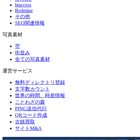
htaccess
Redmine
その他
SEO関連情報
写真素材
空
街並み
全ての写真素材
運営サービス
無料ディレクトリ登録
文字数カウント
世界の時間、時差情報
ことわざの森
PING送信代行
QRコード作成
古銭買取
サイトM&A